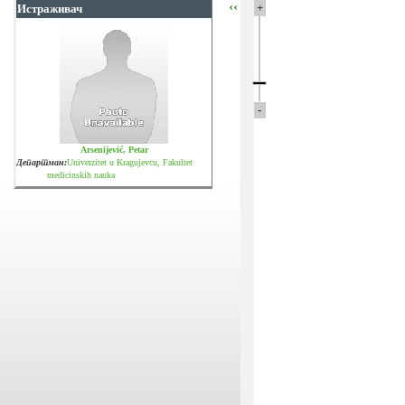
‹‹
+
Истраживач
-
Arsenijević, Petar
Департман:
Univerzitet u Kragujevcu, Fakultet
medicinskih nauka