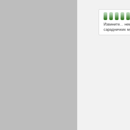
Извините... не
сарадничких м