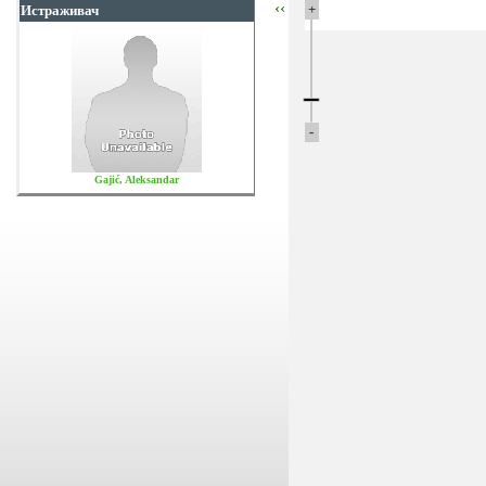
‹‹
+
Истраживач
-
Gajić, Aleksandar