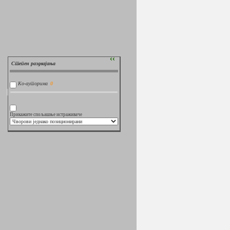
››
Степен раздвајања
Ко-ауторима
Прикажите спољашње истраживаче