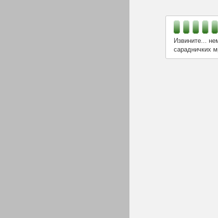
Извините... не
сарадничких м