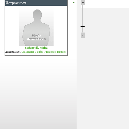
‹‹
+
Истраживач
-
Stojanović, Milica
Департман:
Univerzitet u Nišu, Filozofski fakultet