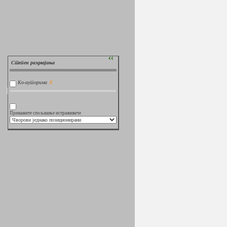
››
Степен раздвајања
Ко-ауторима
Прикажите спољашње истраживаче