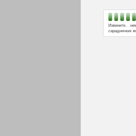
Извините... не
сарадничких м