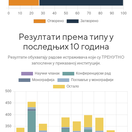
Резултати према типу у
последњих 10 година
Резултати обухватају радове истраживача који су ТРЕНУТНО
запослени у приказаној институцији.