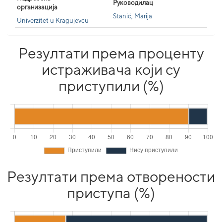
Руководилац
организација
Stanić, Marija
Univerzitet u Kragujevcu
Резултати према проценту
истраживача који су
приступили (%)
Резултати према отворености
приступа (%)