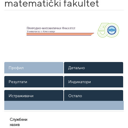
matematički fakultet
Профил
Детаљно
Резултати
Индикатори
Истраживачи
Остало
Службени
назив