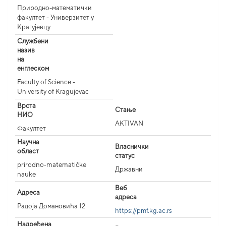
Природно-математички
факултет - Универзитет у
Крагујевцу
Службени
назив
на
енглеском
Faculty of Science -
University of Kragujevac
Врста
Стање
НИО
AKTIVAN
Факултет
Научна
Власнички
област
статус
prirodno-matematičke
Државни
nauke
Веб
Адреса
адреса
Радоја Домановића 12
https://pmf.kg.ac.rs
Надређена