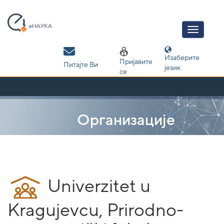
Skip
navigation
Изаберите
Пријавите
Питајте Ви
језик
се
Организације
Univerzitet u
Kragujevcu, Prirodno-