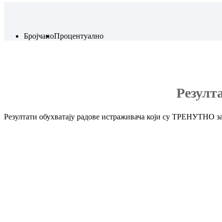
Бројчано
Процентуално
Резулт
Резултати обухватају радове истраживача који су ТРЕНУТНО за