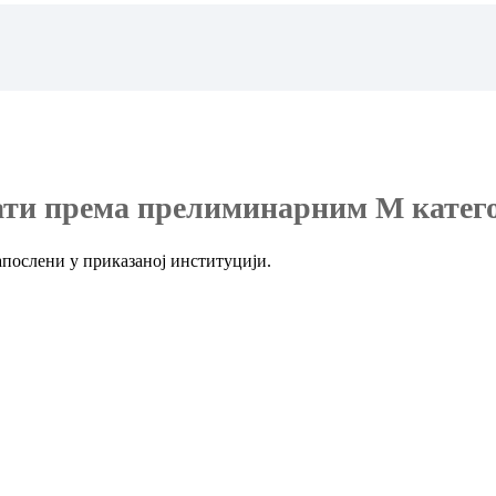
ати према прелиминарним М катег
послени у приказаној институцији.