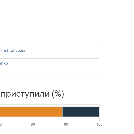
-institut.co.rs/
ranko
 приступили (%)