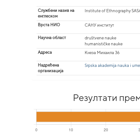
Службени назив на
Institute of Ethnography SAS
енглеском
Врста НИО
САНУ институт
Научна област
društvene nauke
humanističke nauke
Адреса
Кнеза Михаила 36
Надређена
Srpska akademija nauka i ume
организација
Резултати прем