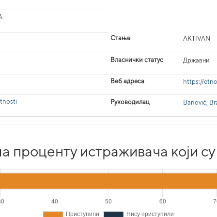
A
Стање
AKTIVAN
Власнички статус
Државни
Веб адреса
https://etno
tnosti
Руководилац
Banović, B
а проценту истраживача који су