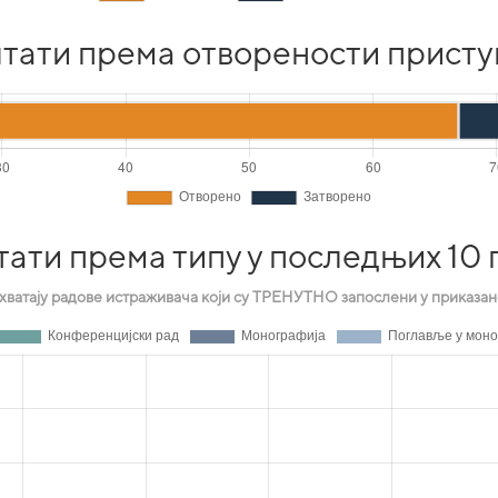
тати према отворености присту
тати према типу у последњих 10 
хватају радове истраживача који су ТРЕНУТНО запослени у приказано