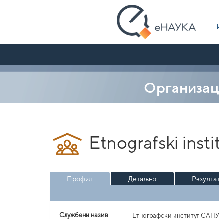
Skip
navigation
Организац
Etnografski inst
Профил
Детаљно
Резулта
Службени назив
Етнографски институт САНУ