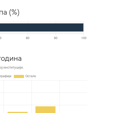
па (%)
година
ј институцији.