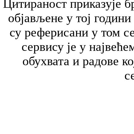
Цитираност приказује бр
објављене у тој години 
су реферисани у том с
сервису је у највећем
обухвата и радове к
с