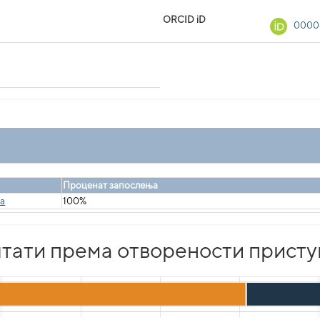
ORCID iD
0000-
Проценат запослења
ka
100%
тати према отворености присту