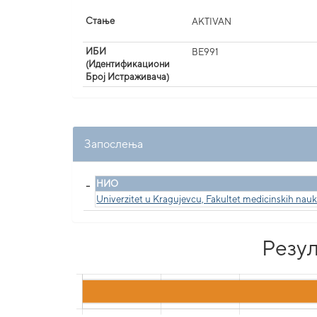
Стање
AKTIVAN
ИБИ
BE991
(Идентификациони
Број Истраживача)
Запослења
_
НИО
Univerzitet u Kragujevcu, Fakultet medicinskih nau
Резул