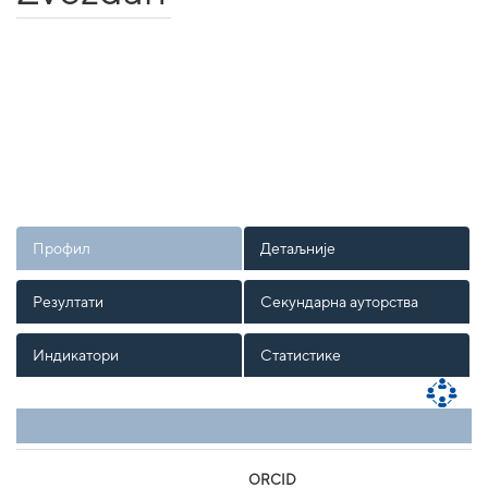
Профил
Детаљније
Резултати
Секундарна ауторства
Индикатори
Статистике
ORCID