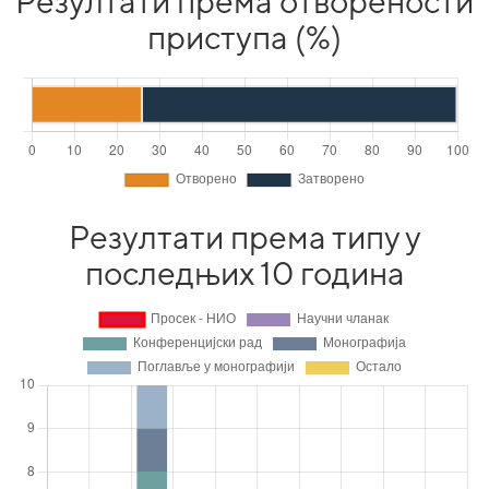
Резултати према отворености
приступа (%)
Резултати према типу у
последњих 10 година