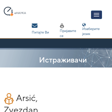
Skip
navigation
Изаберите
Пријавите
Питајте Ви
језик
се
Истраживачи
Arsić,
Zvezdan