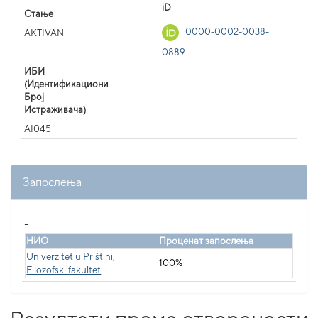
iD
Стање
0000-0002-0038-
AKTIVAN
0889
ИБИ
(Идентификациони
Број
Истраживача)
AI045
Запослења
_
НИО
Проценат запослења
Univerzitet u Prištini,
100%
Filozofski fakultet