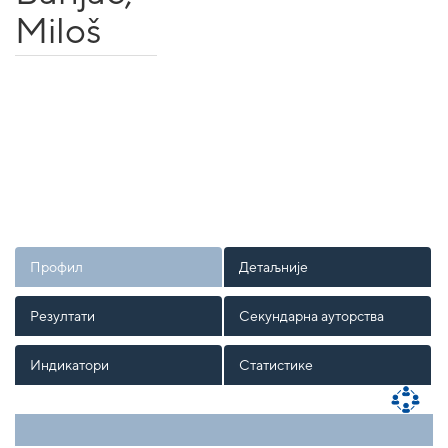
Miloš
Профил
Детаљније
Резултати
Секундарна ауторства
Индикатори
Статистике