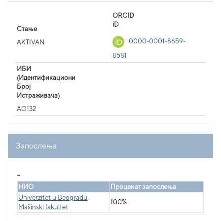
ORCID
iD
Стање
0000-0001-8659-
AKTIVAN
8581
ИБИ
(Идентификациони
Број
Истраживача)
AO132
Запослења
_
НИО
Проценат запослења
Univerzitet u Beogradu,
100%
Mašinski fakultet