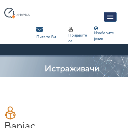
Skip
navigation
Изаберите
Пријавите
Питајте Ви
језик
се
Истраживачи
Banjac,