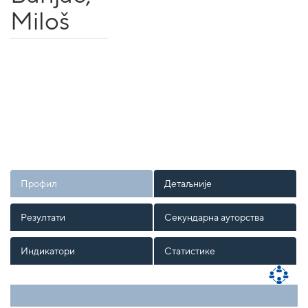
Miloš
Профил
Детаљније
Резултати
Секундарна ауторства
Индикатори
Статистике