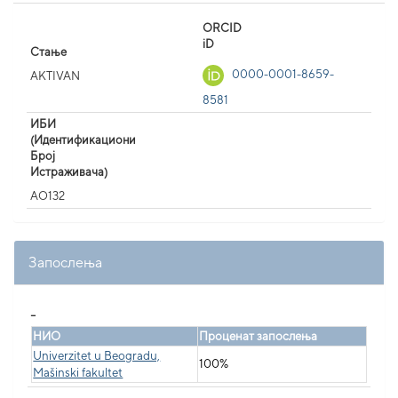
ORCID
iD
Стање
0000-0001-8659-
AKTIVAN
8581
ИБИ
(Идентификациони
Број
Истраживача)
AO132
Запослења
_
НИО
Проценат запослења
Univerzitet u Beogradu,
100%
Mašinski fakultet