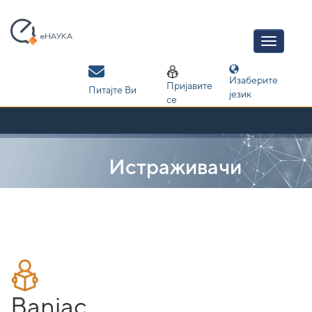
Skip
navigation
Изаберите
Пријавите
Питајте Ви
језик
се
Истраживачи
Banjac,