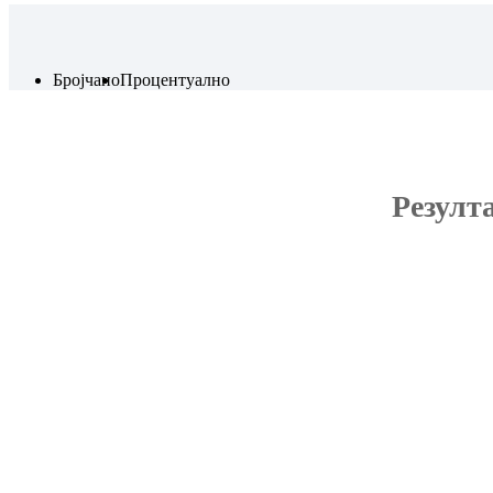
Бројчано
Процентуално
Резулт