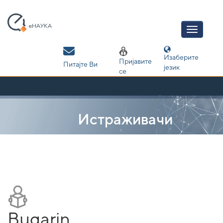
Skip
navigation
Изаберите
Пријавите
Питајте Ви
језик
се
Истраживачи
Bugarin,