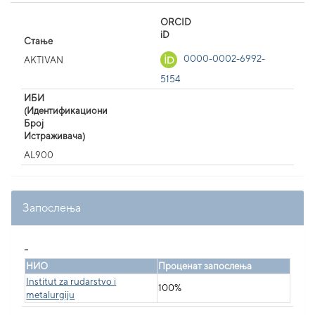
ORCID
iD
Стање
0000-0002-6992-
AKTIVAN
5154
ИБИ
(Идентификациони
Број
Истраживача)
AL900
Запослења
_
НИО
Проценат запослења
Institut za rudarstvo i
100%
metalurgiju