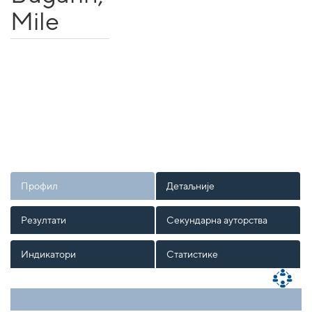
Mile
Профил
Детаљније
Резултати
Секундарна ауторства
Индикатори
Статистике