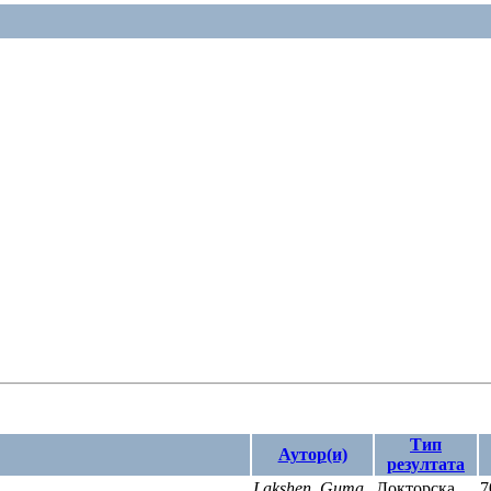
Тип
Аутор(и)
резултата
Lakshen, Guma
Докторска
7