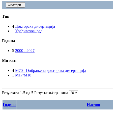
Филтери
Тип
4
Докторска дисертација
1
Уређивачки рад
Година
5
2000 - 2027
Мп-кат.
4
M70 - Одбрањена докторска дисертација
1
M17/M18
Резултати 1-5 од 5
Резултати/страница
Година
Наслов