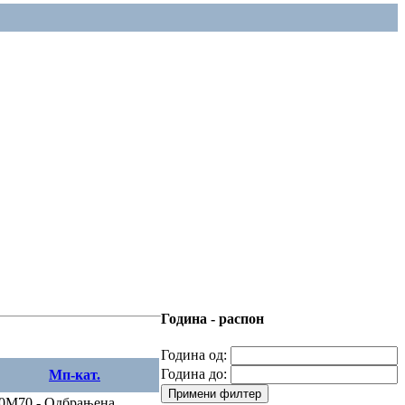
Година - распон
Година од:
Година до:
Мп-кат.
Примени филтер
0
M70 - Одбрањена