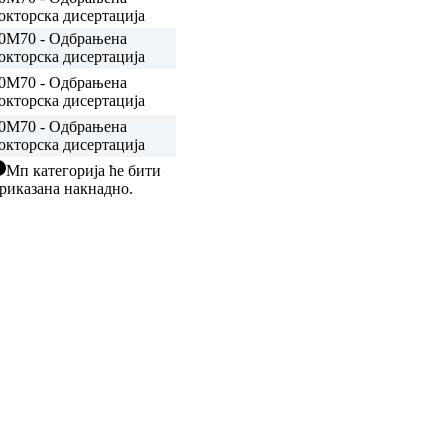
окторска дисертација
0
M70 - Одбрањена
окторска дисертација
0
M70 - Одбрањена
окторска дисертација
0
M70 - Одбрањена
окторска дисертација
Мп категорија ће бити
риказана накнадно.