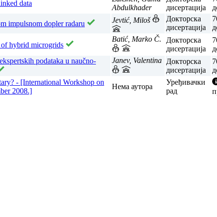
linked data
Abdulkhader
дисертација
д
Докторска
7
Jevtić, Miloš
kom impulsnom dopler radaru
дисертација
д
Batić, Marko Č.
Докторска
7
 of hybrid microgrids
дисертација
д
Janev, Valentina
u ekspertskih podataka u naučno-
Докторска
7
дисертација
д
ry? - [International Workshop on
Уређивачки
Нема аутора
ber 2008.]
рад
п