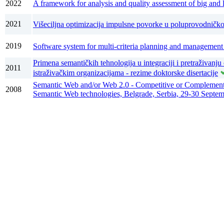
2022
A framework for analysis and quality assessment of big and 
2021
Višeciljna optimizacija impulsne povorke u poluprovodnič
2019
Software system for multi-criteria planning and management
Primena semantičkih tehnologija u integraciji i pretraživanj
2011
istraživačkim organizacijama - rezime doktorske disertacije
Semantic Web and/or Web 2.0 - Competitive or Complementa
2008
Semantic Web technologies, Belgrade, Serbia, 29-30 Septem