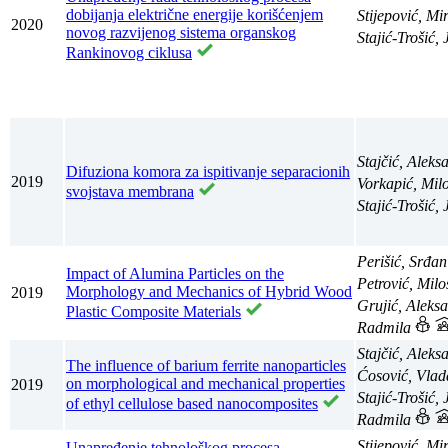
dobijanja električne energije korišćenjem
Stijepović, M
2020
novog razvijenog sistema organskog
Stajić-Trošić,
Rankinovog ciklusa
Stajčić, Aleks
Difuziona komora za ispitivanje separacionih
2019
Vorkapić, Mil
svojstava membrana
Stajić-Trošić,
Perišić, Srđa
Impact of Alumina Particles on the
Petrović, Mil
Morphology and Mechanics of Hybrid Wood
2019
Grujić, Aleks
Plastic Composite Materials
Radmila
Stajčić, Alek
The influence of barium ferrite nanoparticles
Ćosović, Vla
on morphological and mechanical properties
2019
Stajić-Trošić,
of ethyl cellulose based nanocomposites
Radmila
Stijepović, Mi
Unapređenje tehnološkog procesa