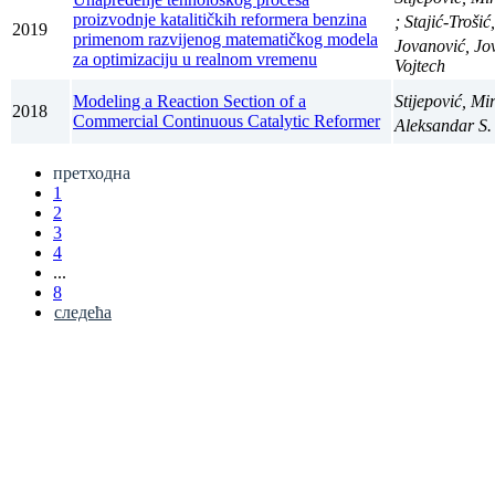
proizvodnje katalitičkih reformera benzina
; Stajić-Troši
2019
primenom razvijenog matematičkog modela
Jovanović, J
za optimizaciju u realnom vremenu
Vojtech
Modeling a Reaction Section of a
Stijepović, Mi
2018
Commercial Continuous Catalytic Reformer
Aleksandar S
претходна
1
2
3
4
...
8
следећа