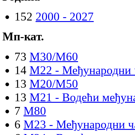
152
2000 - 2027
Мп-кат.
73
M30/M60
14
M22 - Међународни 
13
M20/M50
13
M21 - Водећи међун
7
M80
6
M23 - Међународни ч