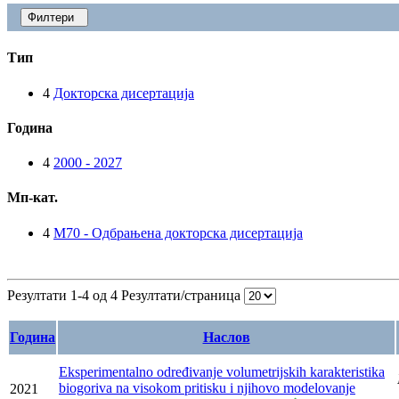
Филтери
Тип
4
Докторска дисертација
Година
4
2000 - 2027
Мп-кат.
4
M70 - Одбрањена докторска дисертација
Резултати 1-4 од 4
Резултати/страница
Година
Наслов
Eksperimentalno određivanje volumetrijskih karakteristika
biogoriva na visokom pritisku i njihovo modelovanje
2021