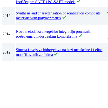
korišćenjem SAFT i PC-SAFT modela
Synthesis and characterization of scintillation composite
2015
materials with polymer matrix
Nova metoda za energetsku integraciju procesnih
2014
postrojenja u industrijskim kompleksima
Sinteza i svojstva hidrogelova na bazi metakrilne kiseline
2012
modifikovanih zeolitima