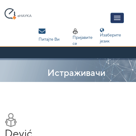
Skip
navigation
Изаберите
Пријавите
Питајте Ви
језик
се
Истраживачи
Dević,