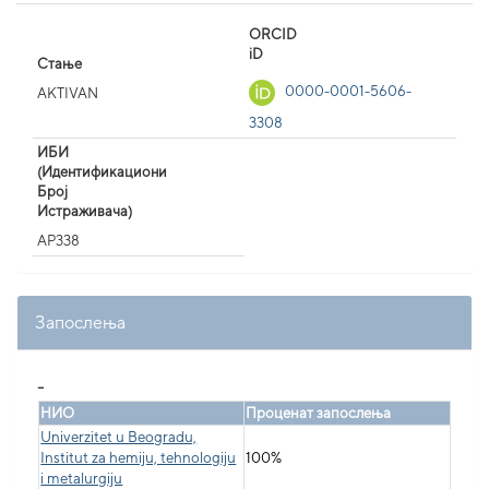
ORCID
iD
Стање
0000-0001-5606-
AKTIVAN
3308
ИБИ
(Идентификациони
Број
Истраживача)
AP338
Запослења
_
НИО
Проценат запослења
Univerzitet u Beogradu,
Institut za hemiju, tehnologiju
100%
i metalurgiju