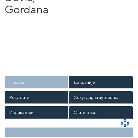
Gordana
Профил
Детаљније
Резултати
Секундарна ауторства
Индикатори
Статистике