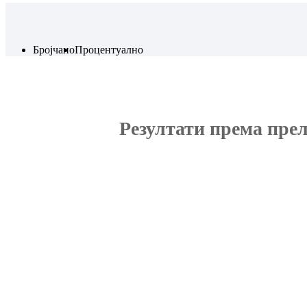
Бројчано
Процентуално
Резултати према пре