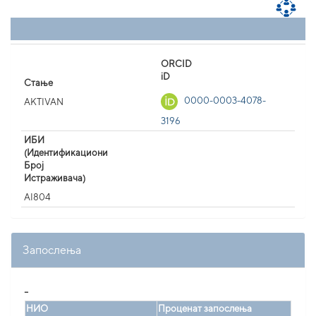
ORCID
iD
Стање
0000-0003-4078-
AKTIVAN
3196
ИБИ
(Идентификациони
Број
Истраживача)
AI804
Запослења
_
НИО
Проценат запослења