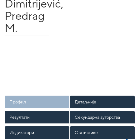
Dimitrijević,
Predrag
M.
Профил
Детаљније
Резултати
Секундарна ауторства
Индикатори
Статистике