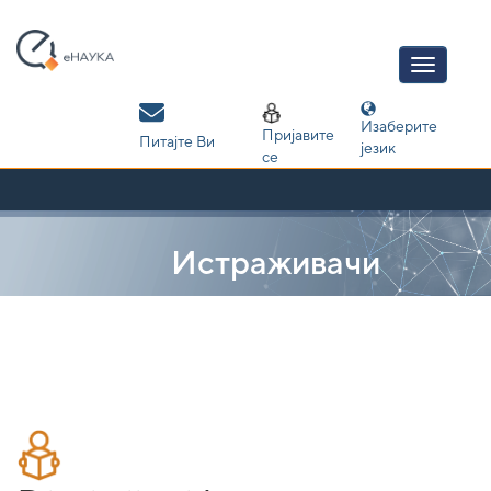
Skip
navigation
Изаберите
Пријавите
Питајте Ви
језик
се
Истраживачи