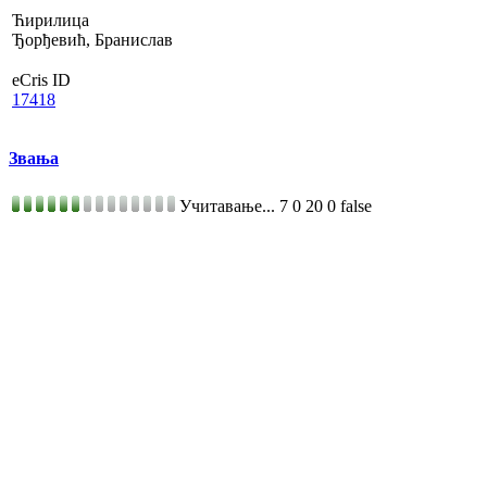
Ћирилица
Ђорђевић, Бранислав
eCris ID
17418
Звања
Учитавање...
7
0
20
0
false