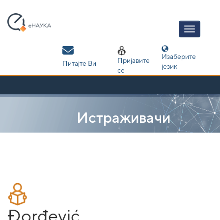
Skip
navigation
Изаберите
Пријавите
Питајте Ви
језик
се
Истраживачи
Đorđević,