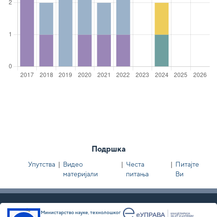
Подршка
Упутства
|
Видео
|
Честа
|
Питајте
материјали
питања
Ви
Министарство науке, технолошког