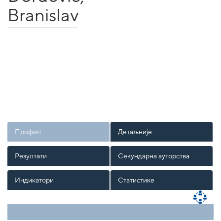
Branislav
Профил
Детаљније
Резултати
Секундарна ауторства
Индикатори
Статистике