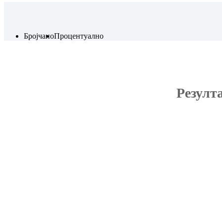
Бројчано
Процентуално
Резулт