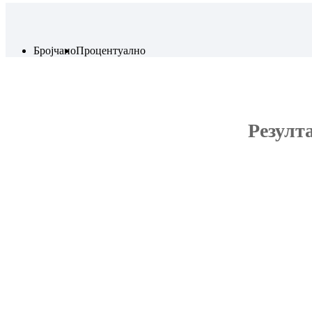
Бројчано
Процентуално
Резулт