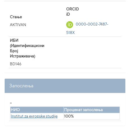
ORCID
iD
Стање
0000-0002-7487-
AKTIVAN
518X
ИБИ
(Идентификациони
Број
Истраживача)
BD146
Запослења
_
НИО
Проценат запослења
Institut za evropske studije
100%