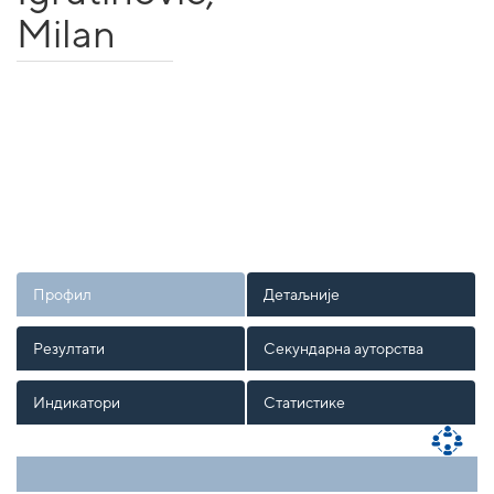
Milan
Профил
Детаљније
Резултати
Секундарна ауторства
Индикатори
Статистике