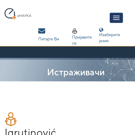
Skip
navigation
Изаберите
Пријавите
Питајте Ви
језик
се
Истраживачи
Igrutinović,