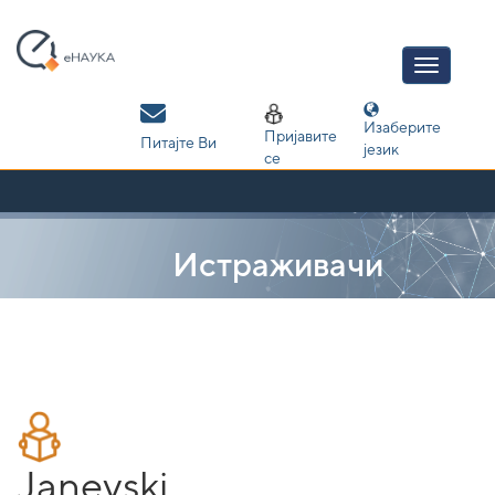
Skip
navigation
Изаберите
Пријавите
Питајте Ви
језик
се
Истраживачи
Janevski,