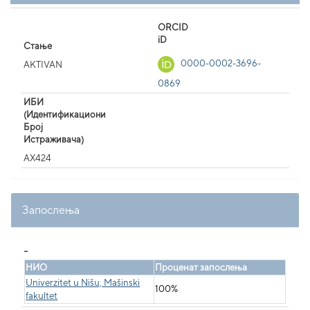
ORCID
iD
Стање
0000-0002-3696-
AKTIVAN
0869
ИБИ
(Идентификациони
Број
Истраживача)
AX424
Запослења
_
НИО
Проценат запослења
Univerzitet u Nišu, Mašinski
100%
fakultet