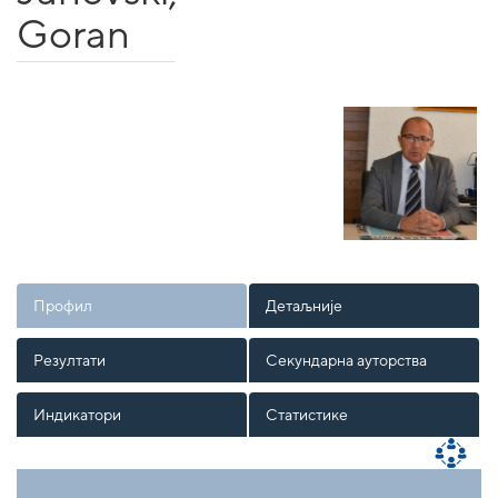
Goran
Профил
Детаљније
Резултати
Секундарна ауторства
Индикатори
Статистике