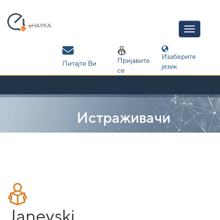
Skip
navigation
Изаберите
Пријавите
Питајте Ви
језик
се
Истраживачи
Janevski,