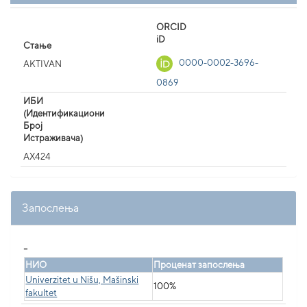
ORCID
iD
Стање
0000-0002-3696-
AKTIVAN
0869
ИБИ
(Идентификациони
Број
Истраживача)
AX424
Запослења
_
НИО
Проценат запослења
Univerzitet u Nišu, Mašinski
100%
fakultet