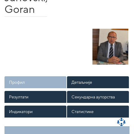
Goran
Профил
Детаљније
Резултати
Секундарна ауторства
Индикатори
Статистике