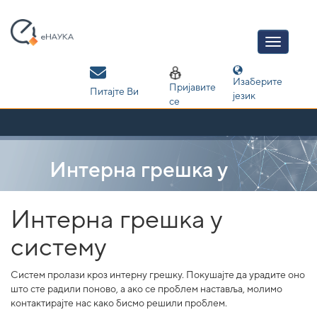
Skip
navigation
Изаберите
Пријавите
Питајте Ви
језик
се
Интерна грешка у
систему
Интерна грешка у
систему
Систем пролази кроз интерну грешку. Покушајте да урадите оно
што сте радили поново, а ако се проблем наставља, молимо
контактирајте нас како бисмо решили проблем.