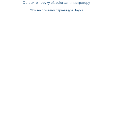
Оставите поруку eNauka администратору.
Уђи на почетну страницу еНаука