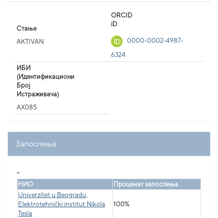
ORCID
iD
Стање
0000-0002-4987-
AKTIVAN
6324
ИБИ
(Идентификациони
Број
Истраживача)
AX085
Запослења
_
НИО
Проценат запослења
Univerzitet u Beogradu,
Elektrotehnički institut Nikola
100%
Tesla