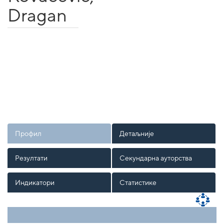
Dragan
Профил
Детаљније
Резултати
Секундарна ауторства
Индикатори
Статистике