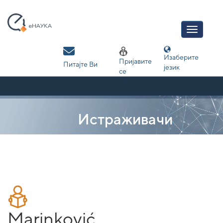
Skip
navigation
Изаберите
Пријавите
Питајте Ви
језик
се
Истраживачи
Marinković,