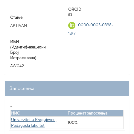
ORCID
iD
Стање
0000-0003-0398-
AKTIVAN
1767
ИБИ
(Идентификациони
Број
Истраживача)
AW042
Запослења
_
НИО
Проценат запослења
Univerzitet u Kragujevcu,
100%
Pedagoški fakultet