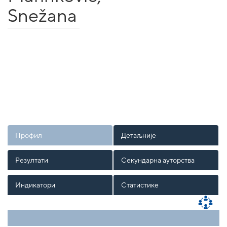
Snežana
Профил
Детаљније
Резултати
Секундарна ауторства
Индикатори
Статистике