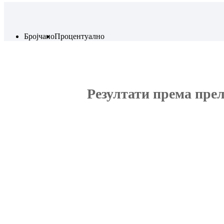
Бројчано
Процентуално
Резултати према пре