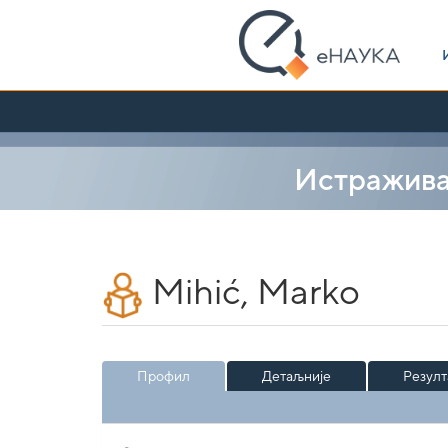
Skip
navigation
Истражив
Mihić, Marko
Профил
Детаљније
Резулт