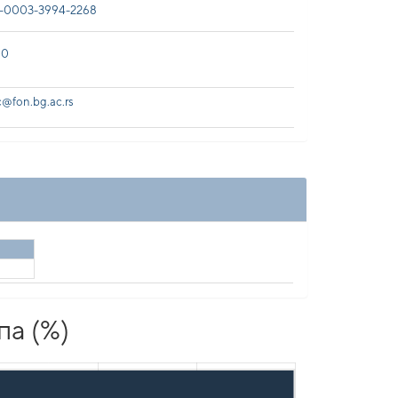
-0003-3994-2268
00
@fon.bg.ac.rs
па (%)