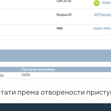
ORCID iD
0000
Scopus ID
357713626
мејл
marko.mihic
Проценат запослења
uka
100%
тати према отворености присту