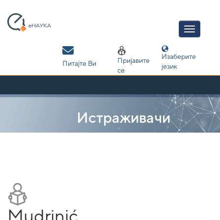
Skip
navigation
Изаберите
Пријавите
Питајте Ви
језик
се
Истраживачи
Mudrinić,