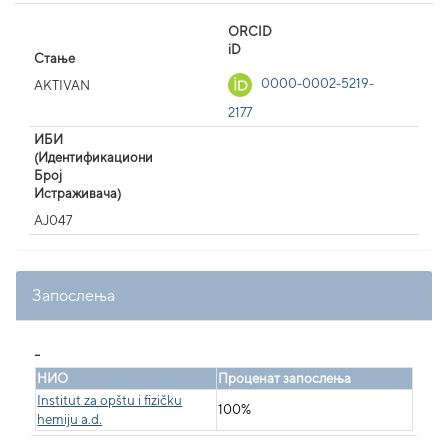
ORCID
iD
Стање
0000-0002-5219-
AKTIVAN
2177
ИБИ
(Идентификациони
Број
Истраживача)
AJ047
Запослења
_
НИО
Проценат запослења
Institut za opštu i fizičku
100%
hemiju a.d.