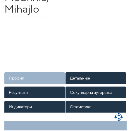
Mihajlo
Профил
Детаљније
Резултати
Секундарна ауторства
Индикатори
Статистике