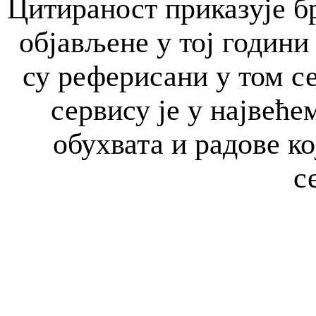
Цитираност приказује бр
објављене у тој години 
су реферисани у том с
сервису је у највећем
обухвата и радове к
с