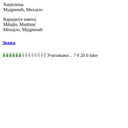
Ћирилица
Мудринић, Михајло
Варијанте имена
Mihajlo, Mudrinić
Михајло, Мудринић
Звања
Учитавање...
7
0
20
0
false