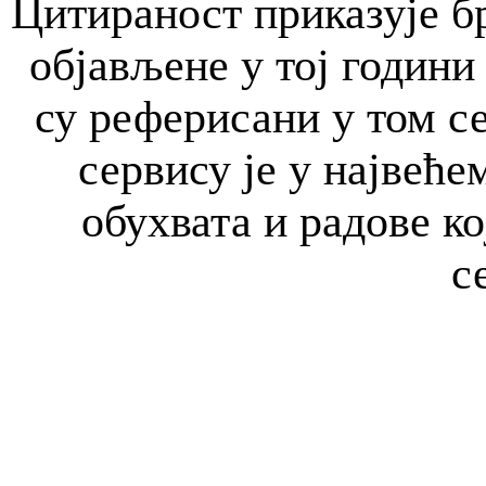
Цитираност приказује бр
објављене у тој години 
су реферисани у том с
сервису је у највећем
обухвата и радове к
с