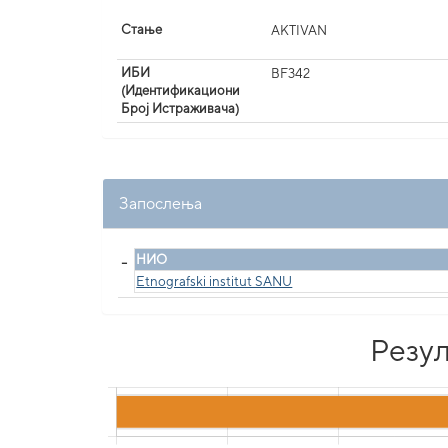
Стање
AKTIVAN
ИБИ
BF342
(Идентификациони
Број Истраживача)
Запослења
_
НИО
Etnografski institut SANU
Резул