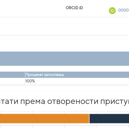
ORCID iD
0000
Проценат запослења
100%
тати према отворености присту