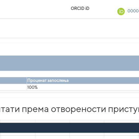
ORCID iD
0000
Проценат запослења
100%
тати према отворености присту