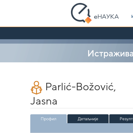
Skip
navigation
Истражив
Parlić-Božović,
Jasna
Профил
Детаљније
Резулт