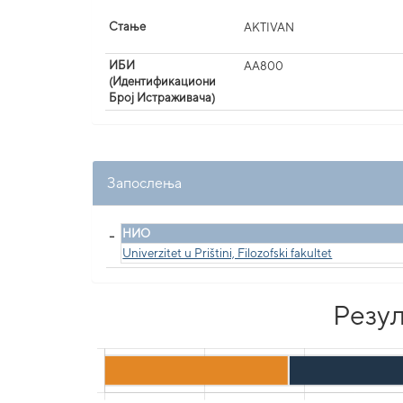
Стање
AKTIVAN
ИБИ
AA800
(Идентификациони
Број Истраживача)
Запослења
_
НИО
Univerzitet u Prištini, Filozofski fakultet
Резул