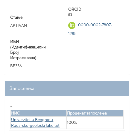
ORCID
iD
Стање
0000-0002-7807-
AKTIVAN
1285
ИБИ
(Идентификациони
Број
Истраживача)
BF336
Запослења
_
НИО
Проценат запослења
Univerzitet u Beogradu,
100%
Rudarsko-geološki fakultet