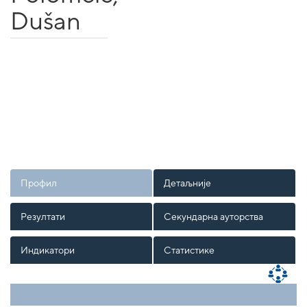
Dušan
Профил
Детаљније
Резултати
Секундарна ауторства
Индикатори
Статистике