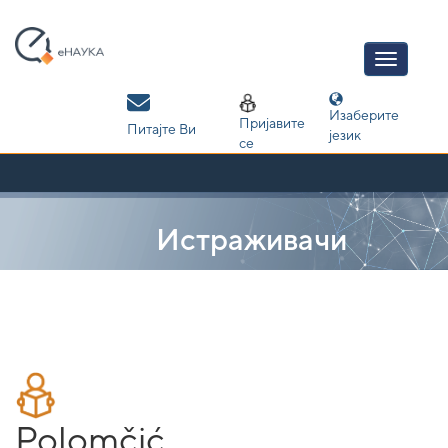
Skip
navigation
Изаберите
Пријавите
Питајте Ви
језик
се
Истраживачи
Polomčić,