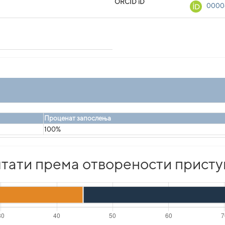
ORCID iD
0000
Проценат запослења
100%
тати према отворености присту