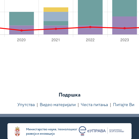
Подршка
Упутства
|
Видео материјали
|
Честа питања
|
Питајте Ви
Министарство науке, технолошког
развоја и иновација