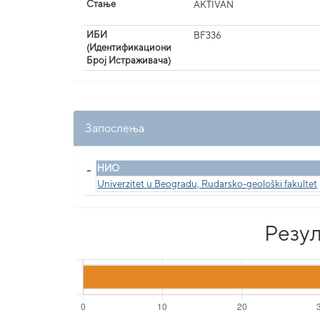
Стање
AKTIVAN
ИБИ
BF336
(Идентификациони
Број Истраживача)
Запослења
_
НИО
Univerzitet u Beogradu, Rudarsko-geološki fakultet
Резул