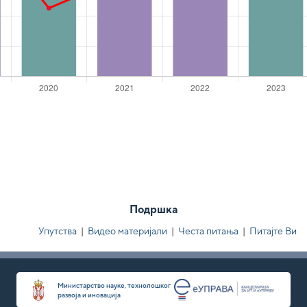
Подршка
Упутства
|
Видео материјали
|
Честа питања
|
Питајте Ви
Министарство науке, технолошког
развоја и иновација