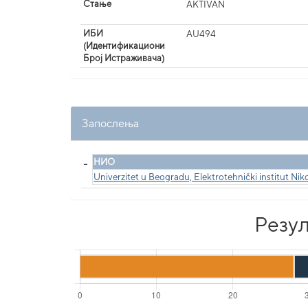
Стање
AKTIVAN
ИБИ
AU494
(Идентификациони
Број Истраживача)
Запослења
_
НИО
Univerzitet u Beogradu, Elektrotehnički institut Niko
Резул