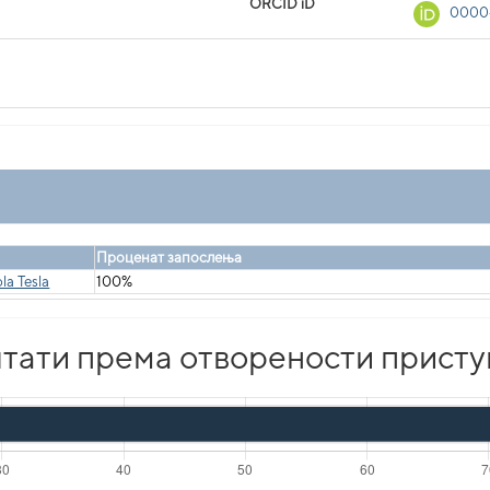
ORCID iD
0000
Проценат запослења
la Tesla
100%
тати према отворености присту