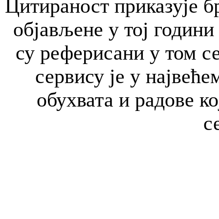
Цитираност приказује бр
објављене у тој години 
су реферисани у том с
сервису је у највећем
обухвата и радове к
с