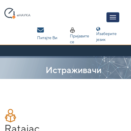
Skip
navigation
Изаберите
Пријавите
Питајте Ви
језик
се
Истраживачи
Ratajac,