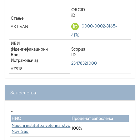
ORCID
iD
Стање
0000-0002-3165-
AKTIVAN
4176
ИБИ
(Идентификациони
Scopus
Број
ID
Истраживача)
23478321000
AZ918
Запослења
_
НИО
Проценат запослења
Naučni institut za veterinarstvo
100%
Novi Sad