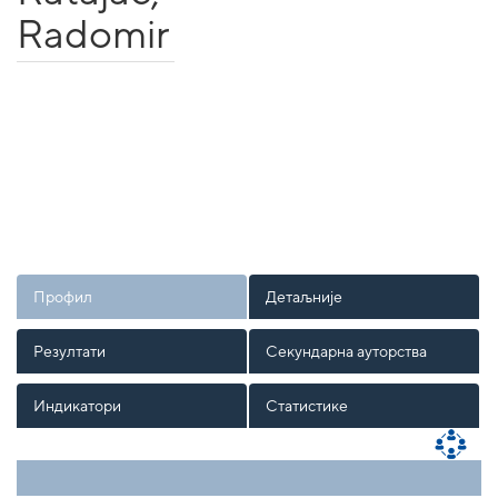
Radomir
Профил
Детаљније
Резултати
Секундарна ауторства
Индикатори
Статистике