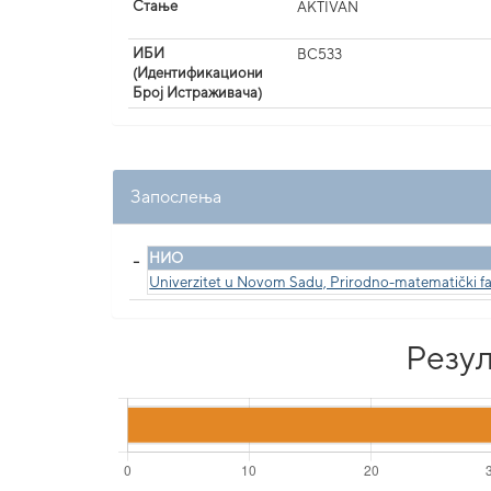
Стање
AKTIVAN
ИБИ
BC533
(Идентификациони
Број Истраживача)
Запослења
_
НИО
Univerzitet u Novom Sadu, Prirodno-matematički fa
Резул