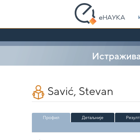
Skip
navigation
Истражив
Savić, Stevan
Профил
Детаљније
Резулт