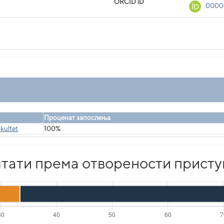
ORCID iD
0000
Проценат запослења
kultet
100%
тати према отворености присту