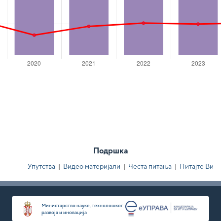
Подршка
Упутства
|
Видео материјали
|
Честа питања
|
Питајте Ви
Министарство науке, технолошког
развоја и иновација