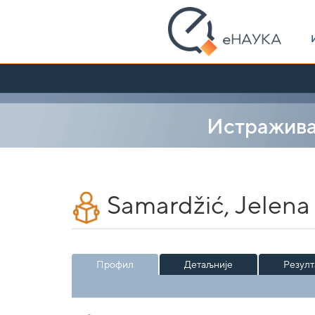
Skip
navigation
Истражив
Samardžić, Jelena
Профил
Детаљније
Резулт