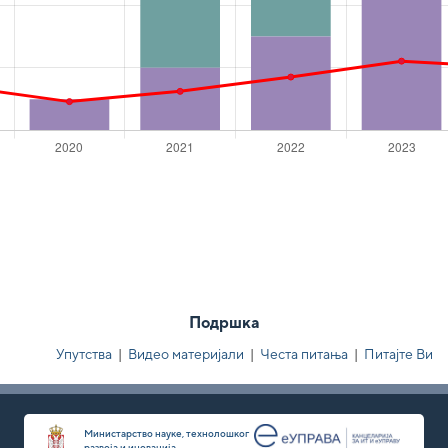
Подршка
Упутства
|
Видео материјали
|
Честа питања
|
Питајте Ви
Министарство науке, технолошког
развоја и иновација