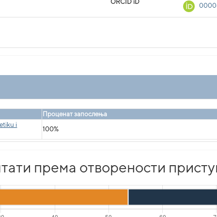
ORCID iD
0000
Проценат запослења
tiku i
100%
тати према отворености присту