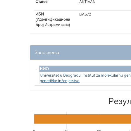
Стање
AKTIVAN
ИБИ
BA570
(Идентификациони
Број Истраживача)
Запослења
_
НИО
Univerzitet u Beogradu, Institut za molekularnu gene
genetičko inženjerstvo
Резул