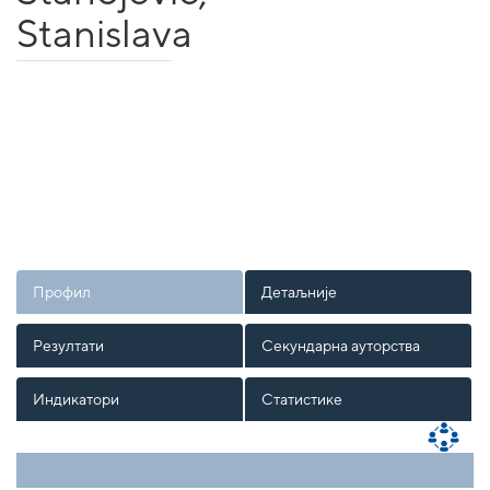
Stanislava
Профил
Детаљније
Резултати
Секундарна ауторства
Индикатори
Статистике