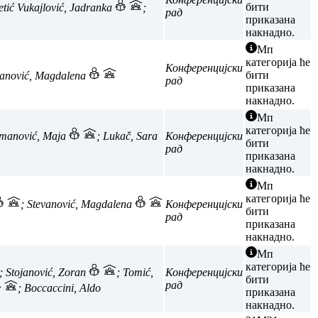
бити
letić Vukajlović, Jadranka
;
рад
приказана
накнадно.
Мп
категорија ће
Конференцијски
бити
vanović, Magdalena
рад
приказана
накнадно.
Мп
категорија ће
zmanović, Maja
; Lukač, Sara
Конференцијски
бити
рад
приказана
накнадно.
Мп
категорија ће
; Stevanović, Magdalena
Конференцијски
бити
рад
приказана
накнадно.
Мп
категорија ће
; Stojanović, Zoran
; Tomić,
Конференцијски
бити
рад
; Boccaccini, Aldo
приказана
накнадно.