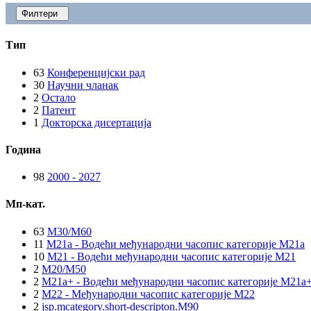
Филтери
Тип
63
Конференцијски рад
30
Научни чланак
2
Остало
2
Патент
1
Докторска дисертација
Година
98
2000 - 2027
Мп-кат.
63
M30/M60
11
M21a - Водећи међународни часопис категорије M21a
10
M21 - Водећи међународни часопис категорије M21
2
M20/M50
2
M21a+ - Водећи међународни часопис категорије M21a
2
M22 - Међународни часопис категорије M22
2
jsp.mcategory.short-descripton.M90