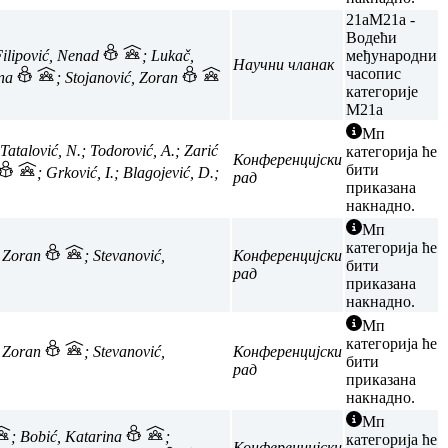
21a
M21a -
Водећи
Filipović, Nenad
; Lukač,
међународни
Научни чланак
часопис
ana
; Stojanović, Zoran
категорије
M21a
Мп
 Tatalović, N.; Todorović, A.; Zarić
категорија ће
Конференцијски
бити
; Grković, I.; Blagojević, D.;
рад
приказана
накнадно.
Мп
категорија ће
, Zoran
; Stevanović,
Конференцијски
бити
рад
приказана
накнадно.
Мп
категорија ће
, Zoran
; Stevanović,
Конференцијски
бити
рад
приказана
накнадно.
Мп
; Bobić, Katarina
;
категорија ће
Конференцијски