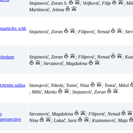
Stojanović, Zoran S.
; Veljković, Filip
; Mi
Martinović, Jelena
oparticles with
Stojanović, Zoran
; Filipović, Nenad
; Ste
selenium
Stojanović, Zoran
; Filipović, Nenad
; Ku
; Stevanović, Magdalena
rtemia salina
Stanojević, Nikola; Tomić, Nina
; Tomić, Miloš
; Mišić, Marko
; Stojanović, Zoran
n
Stevanović, Magdalena
; Filipović, Nenad
 perspective
Nina
; Lukač, Sara
; Kuzmanović, Maja