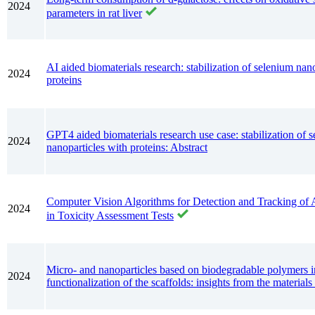
2024
parameters in rat liver
AI aided biomaterials research: stabilization of selenium nan
2024
proteins
GPT4 aided biomaterials research use case: stabilization of 
2024
nanoparticles with proteins: Abstract
Computer Vision Algorithms for Detection and Tracking of A
2024
in Toxicity Assessment Tests
Micro- and nanoparticles based on biodegradable polymers i
2024
functionalization of the scaffolds: insights from the materials