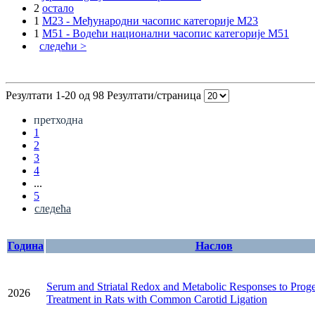
2
остало
1
M23 - Међународни часопис категорије M23
1
M51 - Водећи национални часопис категорије M51
следећи >
Резултати 1-20 од 98
Резултати/страница
претходна
1
2
3
4
...
5
следећа
Година
Наслов
Serum and Striatal Redox and Metabolic Responses to Prog
2026
Treatment in Rats with Common Carotid Ligation