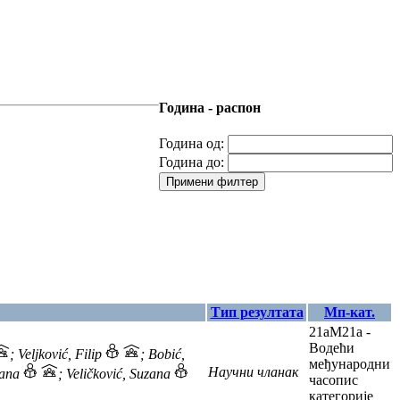
Година - распон
Година од:
Година до:
Примени филтер
Тип резултата
Мп-кат.
21a
M21a -
Водећи
; Veljković, Filip
; Bobić,
међународни
Научни чланак
žana
; Veličković, Suzana
часопис
категорије