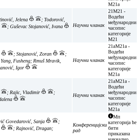
M21a
21
M21 -
Водећи
tinović, Jelena
; Todorović,
међународни
Научни чланак
; Guševac Stojanović, Ivana
часопис
категорије
M21
21a
M21a -
Водећи
a
; Stojanović, Zoran
;
међународни
Научни чланак
; Yang, Fusheng; Rmuš Mravik,
часопис
lanović, Igor
категорије
M21a
21a
M21a -
Водећи
; Rajic, Vladimir
;
међународни
Научни чланак
часопис
gdalena
категорије
M21a
Мп
vić Govedarović, Sanja
;
категорија ће
Конференцијски
бити
n
; Rajnović, Dragan;
рад
приказана
накнадно.