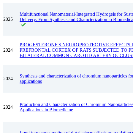
Multifunctional Nanomaterial-Integrated Hydrogels for Sus
2025
Delivery: From Synthesis and Characterization to Biomedica
PROGESTERONE'S NEUROPROTECTIVE EFFECTS 
2024
PREFRONTAL CORTEX OF RATS SUBJECTED TO 
BILATERAL COMMON CAROTID ARTERY OCCLUS
Synthesis and characterization of chromium nanoparticles fo
2024
applications
Production and Characterization of Chromium Nanoparticles
2024
Applications in Biomedicine
Long-term consumption of d-galactose: effects on oxidative s