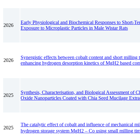
Early Physiological and Biochemical Responses to Short-Te
2026
Exposure to Microplastic Particles in Male Wistar Rats
Synergistic effects between cobalt content and short milling 
2026
enhancing hydrogen desorption kinetics of MgH2 based com
Synthesis, Characterisation, and Biological Assessment of
2025
Oxide Nanoparticles Coated with Chia Seed Mucilage Extra
The catalytic effect of cobalt and influence of mechanical mi
2025
hydrogen storage system MgH2 – Co using small milling ti