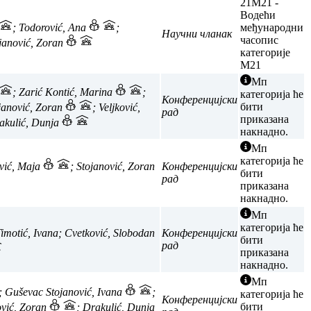
21
M21 -
Водећи
; Todorović, Ana
;
међународни
Научни чланак
часопис
ojanović, Zoran
категорије
M21
Мп
; Zarić Kontić, Marina
;
категорија ће
Конференцијски
бити
ojanović, Zoran
; Veljković,
рад
приказана
akulić, Dunja
накнадно.
Мп
категорија ће
vić, Maja
; Stojanović, Zoran
Конференцијски
бити
рад
приказана
накнадно.
Мп
категорија ће
Timotić, Ivana; Cvetković, Slobodan
Конференцијски
бити
рад
приказана
накнадно.
Мп
; Guševac Stojanović, Ivana
;
категорија ће
Конференцијски
бити
ović, Zoran
; Drakulić, Dunja