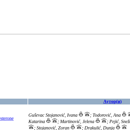
Аутор(и)
Guševac Stojanović, Ivana
; Todorović, Ana
esterone
Katarina
; Martinović, Jelena
; Pejić, Sne
; Stojanović, Zoran
; Drakulić, Dunja