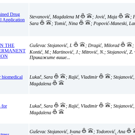
tained Drug
Stevanović, Magdalena M
; Jović, Maja
; 
l Application
Sara
; Tomić, Nina
; Popović-Maneski, L
IN THE
Guševac Stojanović, I.
; Dragić, Milorad
;
PERMANENT
Kontić, M.; Martinović, J.; Mitrović, N.; Stojanović, Z.
ION
r biomedical
Lukač, Sara
; Rajić, Vladimir
; Stojanović
Magdalena
 for
Lukač, Sara
; Rajić, Vladimir
; Stojanović
Magdalena
Guševac Stojanović, Ivana
; Todorović, Ana
tress