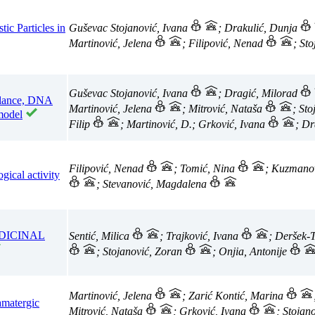
ic Particles in
Guševac Stojanović, Ivana
; Drakulić, Dunja
Martinović, Jelena
; Filipović, Nenad
; St
Guševac Stojanović, Ivana
; Dragić, Milorad
balance, DNA
Martinović, Jelena
; Mitrović, Nataša
; St
 model
Filip
; Martinović, D.; Grković, Ivana
; Dr
Filipović, Nenad
; Tomić, Nina
; Kuzmano
ogical activity
; Stevanović, Magdalena
DICINAL
Sentić, Milica
; Trajković, Ivana
; Deršek-
; Stojanović, Zoran
; Onjia, Antonije
Martinović, Jelena
; Zarić Kontić, Marina
amatergic
Mitrović, Nataša
; Grković, Ivana
; Stojan