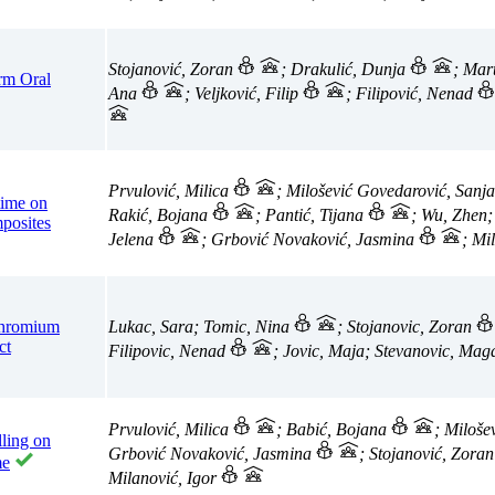
Stojanović, Zoran
; Drakulić, Dunja
; Mar
rm Oral
Ana
; Veljković, Filip
; Filipović, Nenad
Prvulović, Milica
; Milošević Govedarović, Sanj
time on
Rakić, Bojana
; Pantić, Tijana
; Wu, Zhen
posites
Jelena
; Grbović Novaković, Jasmina
; Mi
 Chromium
Lukac, Sara; Tomic, Nina
; Stojanovic, Zoran
ct
Filipovic, Nenad
; Jovic, Maja; Stevanovic, Ma
Prvulović, Milica
; Babić, Bojana
; Miloše
lling on
Grbović Novaković, Jasmina
; Stojanović, Zora
me
Milanović, Igor