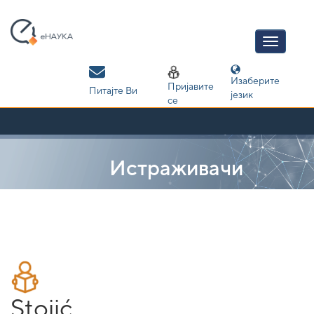
Skip
navigation
Изаберите
Пријавите
Питајте Ви
језик
се
Истраживачи
Stojić,