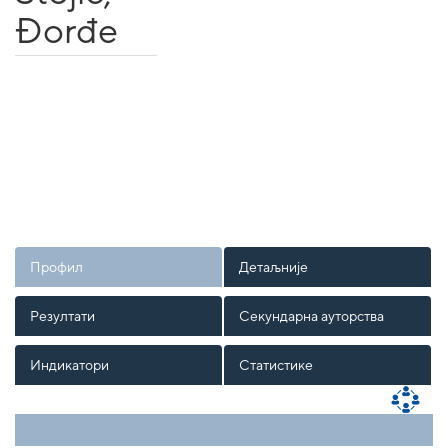
Đorđe
Профил
Детаљније
Резултати
Секундарна ауторства
Индикатори
Статистике