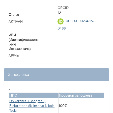
ORCID
iD
Стање
0000-0002-4716-
AKTIVAN
0488
ИБИ
(Идентификациони
Број
Истраживача)
AP946
Запослења
_
НИО
Проценат запослења
Univerzitet u Beogradu,
Elektrotehnički institut Nikola
100%
Tesla