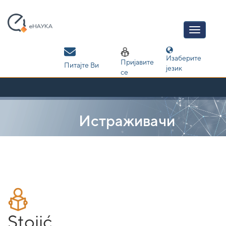
Skip
navigation
Изаберите
Пријавите
Питајте Ви
језик
се
Истраживачи
Stojić,