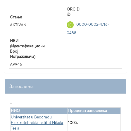
ORCID
iD
Стање
0000-0002-4716-
AKTIVAN
0488
ИБИ
(Идентификациони
Број
Истраживача)
AP946
Запослења
_
НИО
Проценат запослења
Univerzitet u Beogradu,
Elektrotehnički institut Nikola
100%
Tesla