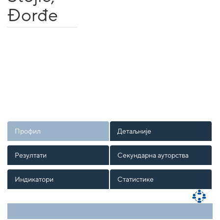
Đorđe
Профил
Детаљније
Резултати
Секундарна ауторства
Индикатори
Статистике